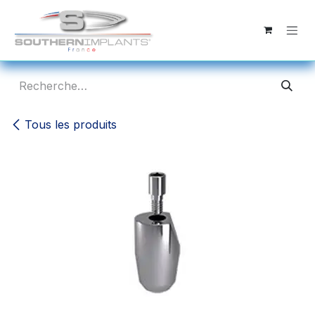
Se rendre au contenu
Tous les produits