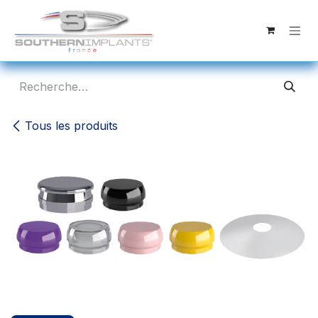
Se rendre au contenu
Tous les produits