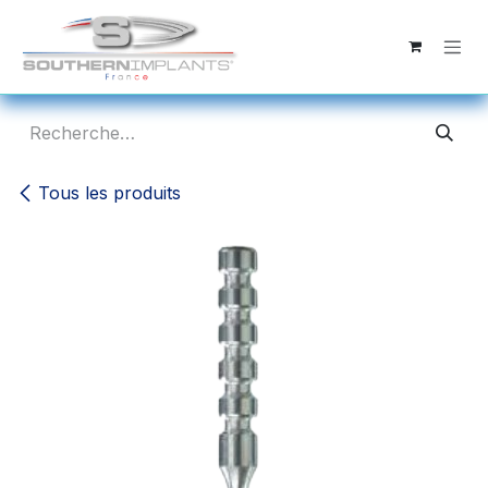
Se rendre au contenu
Tous les produits