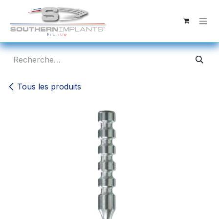
Se rendre au contenu
Tous les produits