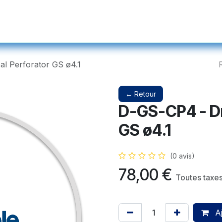
s et Prothétiques
Instruments
Produits Complémentaires et Ser
cal Perforator GS ø4.1
← Retour
D-GS-CP4 - Dri
GS ø4.1
(0 avis)
78,00
€
Toutes taxe
Aj