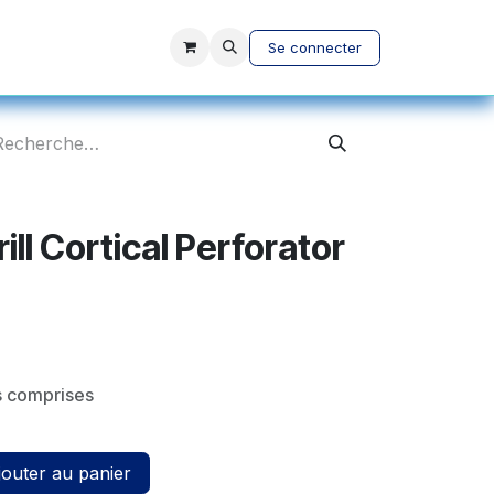
vices
A propos
Se connecter
ll Cortical Perforator
s comprises
outer au panier