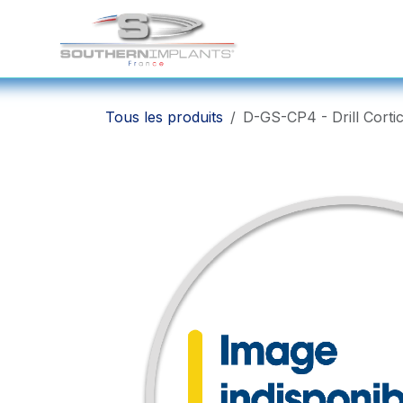
Se rendre au contenu
Solutions Chirurgicale
Tous les produits
D-GS-CP4 - Drill Corti