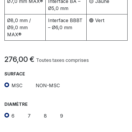
Ø7,0 mm MAX®
Interface BA –
🟡 Jaune
Ø5,0 mm
Ø8,0 mm /
Interface BBBT
🟢 Vert
Ø9,0 mm
– Ø6,0 mm
MAX®
276,00
€
Toutes taxes comprises
SURFACE
MSC
NON-MSC
DIAMÈTRE
6
7
8
9