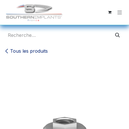
Se rendre au contenu
Tous les produits