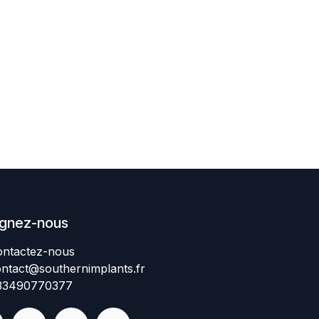
ignez-nous
ntactez-nous​
ntact@southernimplant
​​​s
.fr
334907​70377