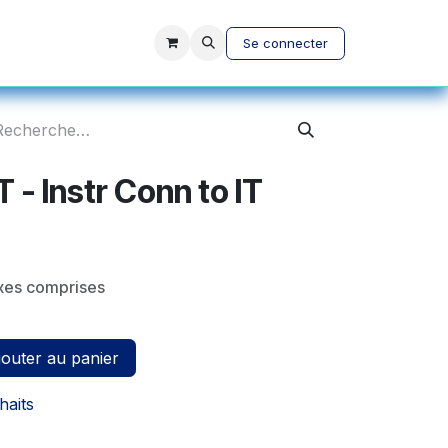
vices
A propos
Se connecter
 - Instr Conn to IT
xes comprises
outer au panier
haits