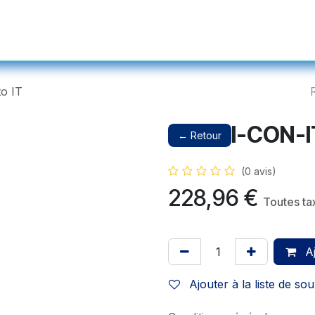
s et Prothétiques
Instruments
Produits Complémentaires et Ser
to IT
I-CON-IT
← Retour
(0 avis)
228,96
€
Toutes ta
Aj
Ajouter à la liste de sou