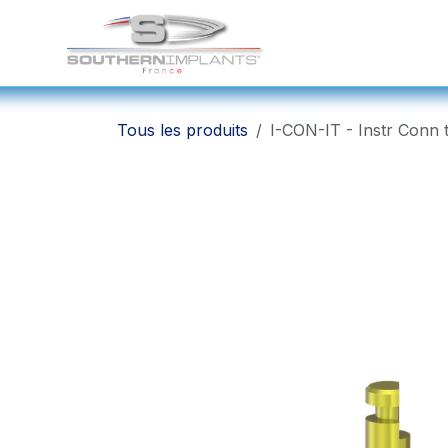
Se rendre au contenu
Solutions Chirurgicale
Tous les produits
I-CON-IT - Instr Conn 