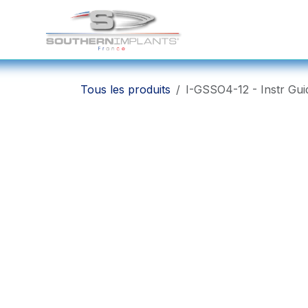
Se rendre au contenu
Solutions Chirurgicale
Tous les produits
I-GSSO4-12 - Instr Gui