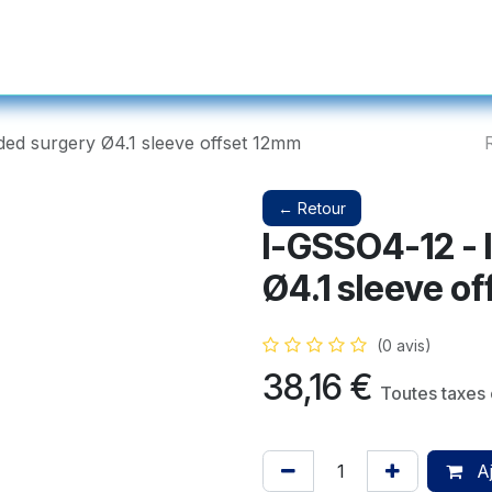
s et Prothétiques
Instruments
Produits Complémentaires et Ser
ded surgery Ø4.1 sleeve offset 12mm
← Retour
I-GSSO4-12 - 
Ø4.1 sleeve o
(0 avis)
38,16
€
Toutes taxes
Aj