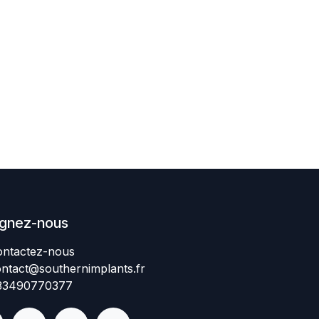
ignez-nous
ntactez-nous​
ntact@southernimplant
​​​s
.fr
334907​70377