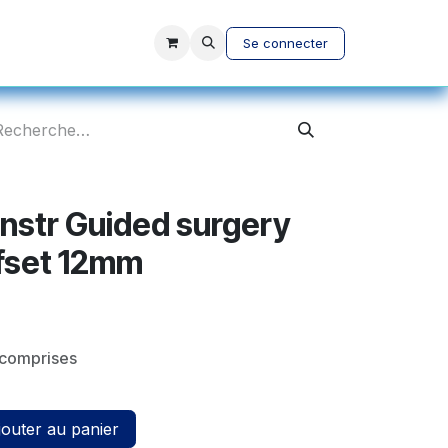
vices
A propos
Se connecter
Instr Guided surgery
ffset 12mm
 comprises
outer au panier