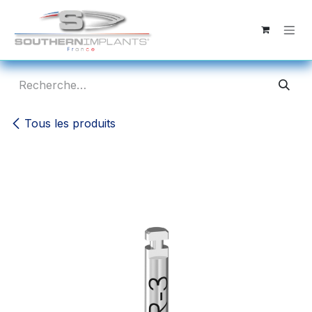
Se rendre au contenu
Tous les produits