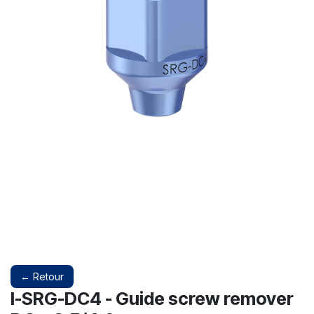
← Retour
I-SRG-DC4 - Guide screw remover