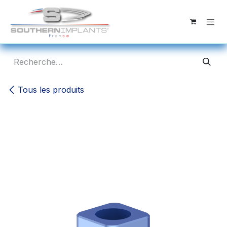
Se rendre au contenu
Tous les produits