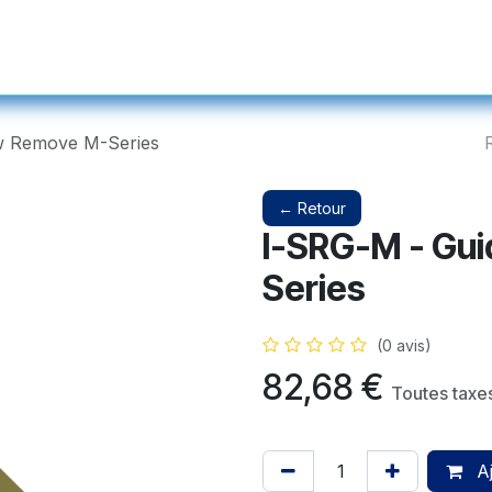
s et Prothétiques
Instruments
Produits Complémentaires et Ser
w Remove M-Series
← Retour
I-SRG-M - Gu
Series
(0 avis)
82,68
€
Toutes taxe
Aj