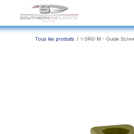
Se rendre au contenu
Solutions Chirurgicale
Tous les produits
I-SRG-M - Guide Scre