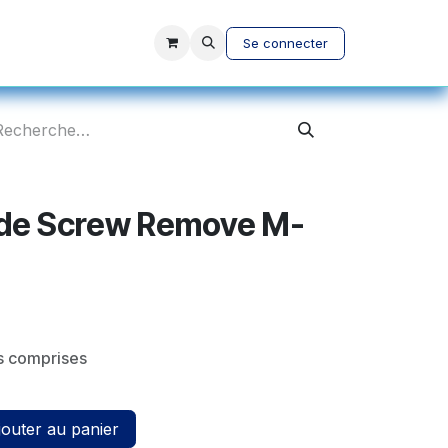
vices
A propos
Se connecter
ide Screw Remove M-
s comprises
outer au panier