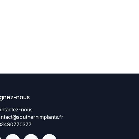
ignez-nous
ntactez-nous​
ntact@southernimplant
​​​s
.fr
334907​70377