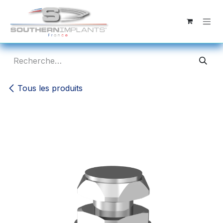
Se rendre au contenu
Tous les produits