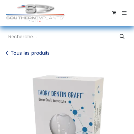
Se rendre au contenu
Tous les produits