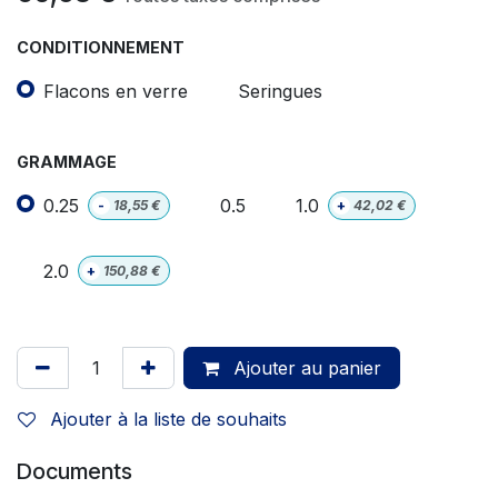
CONDITIONNEMENT
Flacons en verre
Seringues
GRAMMAGE
0.25
0.5
1.0
-
18,55
€
+
42,02
€
2.0
+
150,88
€
Ajouter au panier
Ajouter à la liste de souhaits
Documents