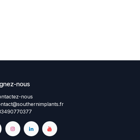
ignez-nous
ntactez-nous​
ntact@southernimplant
​​​s
.fr
334907​70377