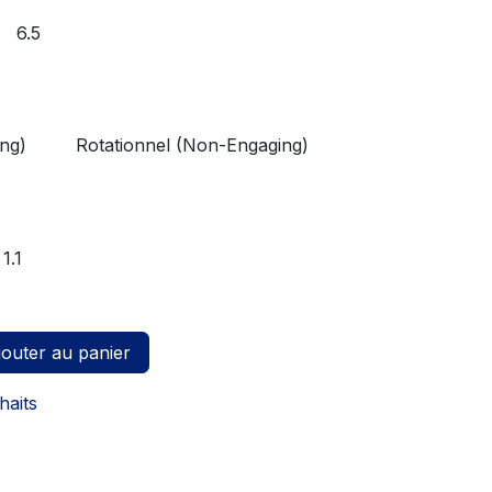
6.5
ing)
Rotationnel (Non-Engaging)
1.1
outer au panier
haits