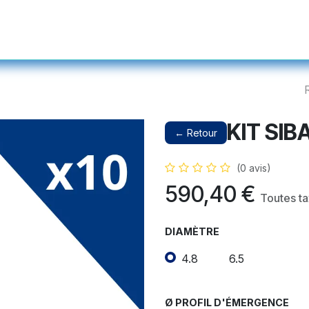
s et Prothétiques
Instruments
Produits Complémentaires et Ser
KIT SIBA
← Retour
(0 avis)
590,40
€
Toutes t
DIAMÈTRE
4.8
6.5
Ø PROFIL D'ÉMERGENCE