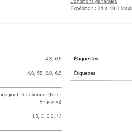
Conditions générales
Expédition : 24 à 48H Max
4.8
,
6.5
Étiquettes
4.8
,
55
,
6.0
,
6.5
Étiquettes
Engaging)
,
Rotationnel (Non-
Engaging)
1.5
,
3
,
0.9
,
1.1