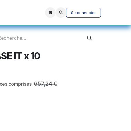
vices
A propos
Se connecter
SE IT x 10
657,24
€
axes comprises