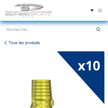
Se rendre au contenu
Tous les produits