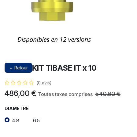
KIT TIBASE IT x 10
← Retour
(0 avis)
486,00
€
540,60
€
Toutes taxes comprises
DIAMÈTRE
4.8
6.5