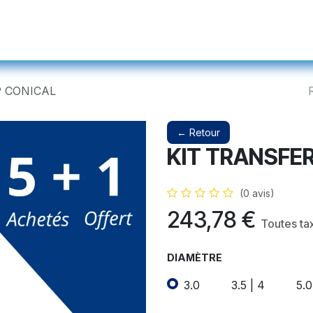
s et Prothétiques
Instruments
Produits Complémentaires et Ser
P CONICAL
← Retour
KIT TRANSFE
(0 avis)
243,78
€
Toutes ta
DIAMÈTRE
3.0
3.5 | 4
5.0