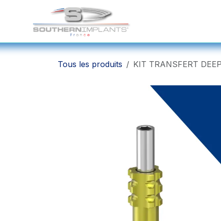
Se rendre au contenu
Solutions Chirurgicale
Tous les produits
KIT TRANSFERT DEE