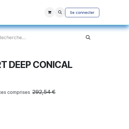
vices
A propos
Se connecter
RT DEEP CONICAL
292,54
€
xes comprises