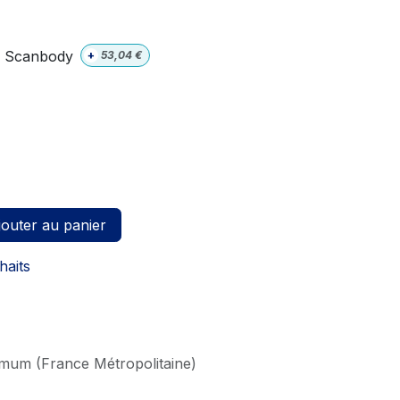
Scanbody
+
53,04
€
outer au panier
haits
imum (France Métropolitaine)