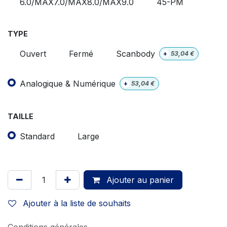
6.0/MAX7.0/MAX8.0/MAX9.0
45-PM
TYPE
Ouvert
Fermé
Scanbody
+
53,04
€
Analogique & Numérique
+
53,04
€
TAILLE
Standard
Large
Ajouter au panier
Ajouter à la liste de souhaits
Conditions générales