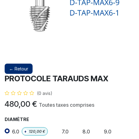
← Retour
PROTOCOLE TARAUDS MAX
(0 avis)
480,00
€
Toutes taxes comprises
DIAMÈTRE
6.0
7.0
8.0
9.0
+
120,00
€