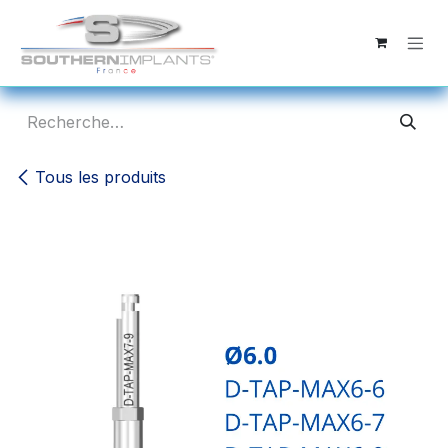
Se rendre au contenu
Tous les produits