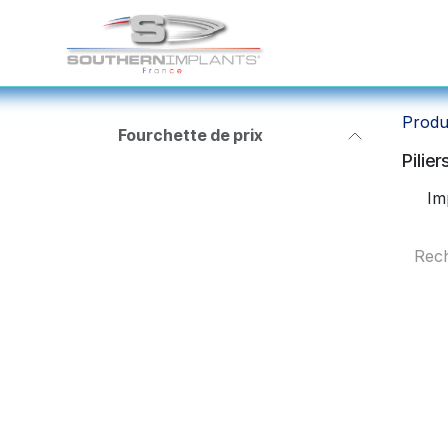
Se rendre au contenu
Solutions Chirurgicale
Produ
Fourchette de prix
Pilie
Im