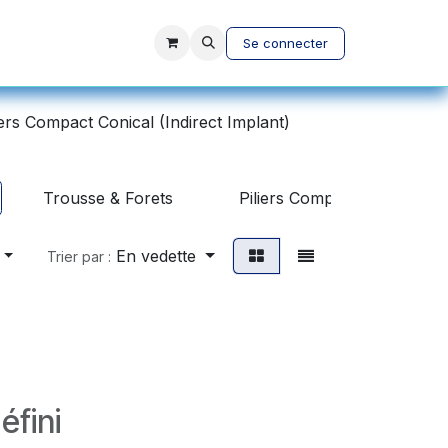
vices
A propos
Se connecter
iers Compact Conical (Indirect Implant)
Trousse & Forets
Piliers Compact Conical (In
En vedette
Trier par :
éfini